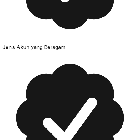
Jenis Akun yang Beragam