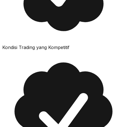
Kondisi Trading yang Kompetitif