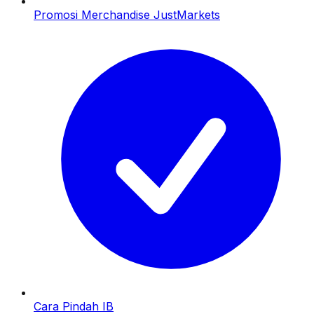
Promosi Merchandise JustMarkets
Cara Pindah IB