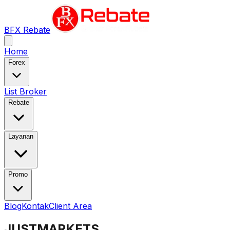
BFX Rebate
Home
Forex
List Broker
Rebate
Layanan
Promo
Blog
Kontak
Client Area
JUSTMARKETS