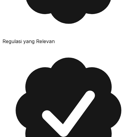
Regulasi yang Relevan