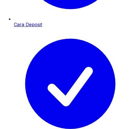
Cara Deposit