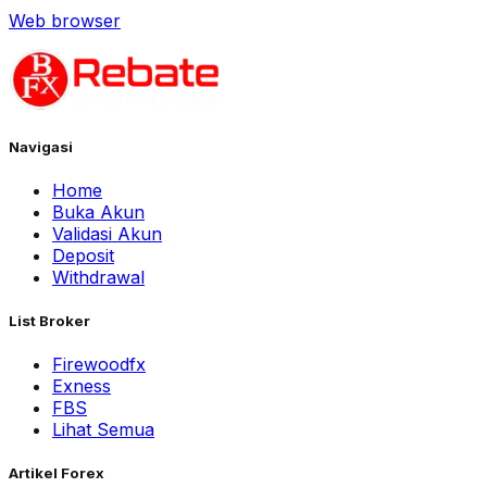
Web browser
Navigasi
Home
Buka Akun
Validasi Akun
Deposit
Withdrawal
List Broker
Firewoodfx
Exness
FBS
Lihat Semua
Artikel Forex