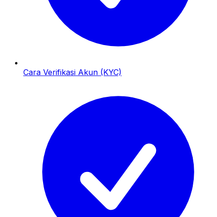
Cara Verifikasi Akun (KYC)